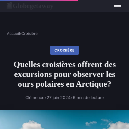
Globegetaway
📰
Accueil
›
Croisière
CROISIÈRE
Quelles croisières offrent des
excursions pour observer les
ours polaires en Arctique?
Clémence
•
27 juin 2024
•
6 min de lecture