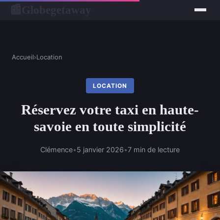
Globegetaway
📰
Accueil
›
Location
LOCATION
Réservez votre taxi en haute-
savoie en toute simplicité
Clémence
•
5 janvier 2026
•
7 min de lecture