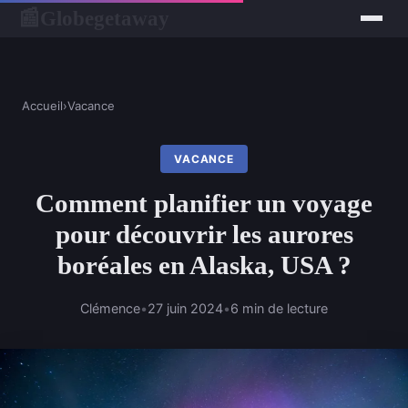
Globegetaway
📰
Accueil
›
Vacance
VACANCE
Comment planifier un voyage
pour découvrir les aurores
boréales en Alaska, USA ?
Clémence
•
27 juin 2024
•
6 min de lecture